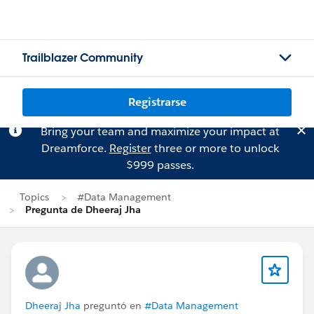
Trailblazer Community
Registrarse
Bring your team and maximize your impact at
Dreamforce.
Register
three or more to unlock
$999 passes.
Topics
#Data Management
Pregunta de Dheeraj Jha
Dheeraj Jha
preguntó en
#Data Management