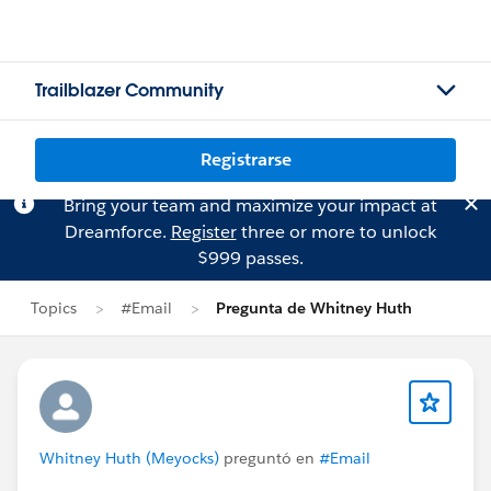
Trailblazer Community
Registrarse
Bring your team and maximize your impact at
Dreamforce.
Register
three or more to unlock
$999 passes.
Topics
#Email
Pregunta de Whitney Huth
Whitney Huth (Meyocks)
preguntó en
#Email