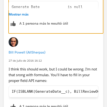
Generate Date             is null           
Mostrar más
Update Record action
A 1 persona más le resultó útil
:
Bill Review Owner         equals        Refe
Bill Powell (AllSherpas)
27 de julio de 2016 16:12
I think this should work, but I could be wrong. I'm not
that srong with formulas. You'll have to fill in your
proper field API names:
IF(ISBLANK(GenerateDate__c), BillReviewOwner
A 1 persona más le resultó útil