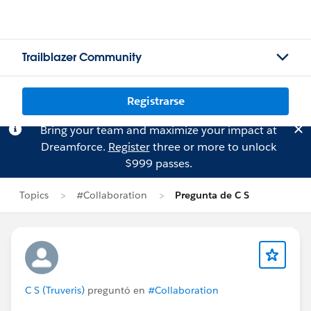
Trailblazer Community
Registrarse
Bring your team and maximize your impact at
Dreamforce.
Register
three or more to unlock
$999 passes.
Topics
#Collaboration
Pregunta de C S
C S (Truveris)
preguntó en
#Collaboration