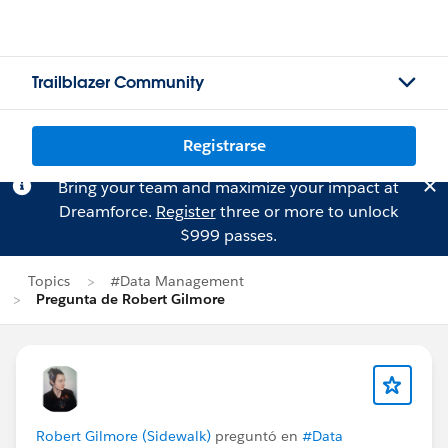
Trailblazer Community
Registrarse
Bring your team and maximize your impact at
Dreamforce.
Register
three or more to unlock
$999 passes.
Topics
#Data Management
Pregunta de Robert Gilmore
Robert Gilmore (Sidewalk)
preguntó en
#Data