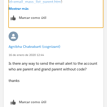
id=email_mass_list_parent.htm
)
Mostrar más
bear in mind that there are governonr loimits on a
Marcar como útil
mass email, so you need to assess whether your
proess is likely to brteak those limits, and if the answer
is yes, your solution becomes more mcomplciated -
you'll have to integrate to an external email server (eg
salesforce marketing cloud, MS exchange etc) and
Agnibha Chakrabarti (cognizant)
trigger the emails
16 de enero de 2020 12:44
Is there any way to send the email alert to the account
who are parent and grand parent without code?
thanks
Marcar como útil