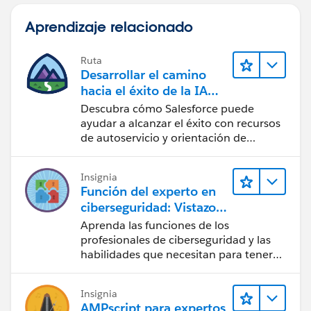
Aprendizaje relacionado
Ruta
Desarrollar el camino
hacia el éxito de la IA
con Salesforce
Descubra cómo Salesforce puede
ayudar a alcanzar el éxito con recursos
de autoservicio y orientación de
confianza mediante CRM, Agentforce y
expertos en datos.
Insignia
Función del experto en
ciberseguridad: Vistazo
rápido
Aprenda las funciones de los
profesionales de ciberseguridad y las
habilidades que necesitan para tener
éxito.
Insignia
AMPscript para expertos