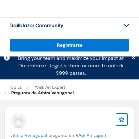
Trailblazer Community
Registrarse
Bring your team and maximize your impact at
Dreamforce.
Register
three or more to unlock
$999 passes.
Topics
#Ask An Expert
Pregunta de Athira Venugopal
Athira Venugopal
preguntó en
#Ask An Expert