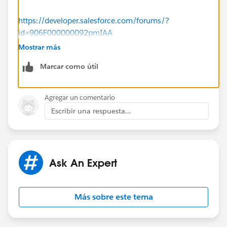
https://developer.salesforce.com/forums/?
id=906F000000092pmIAA
Mostrar más
https://kb.omni-ts.com/entry/921/
Marcar como útil
Hope this will help you.
Agregar un comentario
Thanks
Escribir una respuesta...
Piyush.
Ask An Expert
Más sobre este tema