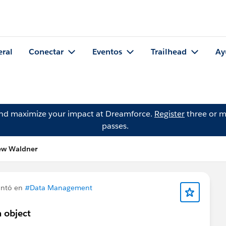
eral
Conectar
Eventos
Trailhead
Ay
and maximize your impact at Dreamforce.
Register
three or m
passes.
ew Waldner
ntó en
#Data Management
m object