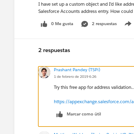
I have set up a custom object and I'd like addres
Salesforce Accounts address entry. How could 
0 Me gusta
2 respuestas
2 respuestas
Prashant Pandey (TSPi)
1 de febrero de 2019 6:26
Try this free app for address validation..
https://appexchange.salesforce.com/
Marcar como útil