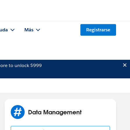
uda
Más
Registrarse
ore to unlock $999
Data Management