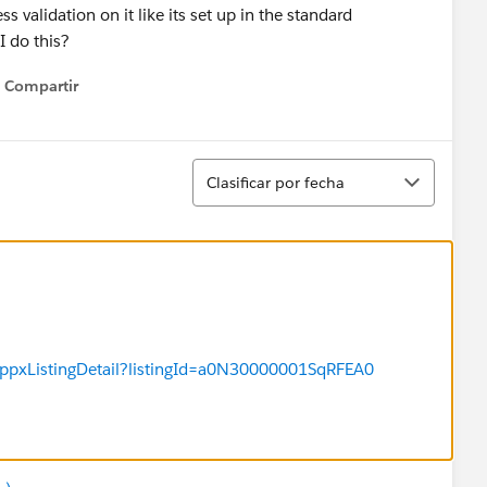
s validation on it like its set up in the standard
I do this?
Compartir
Show menu
Ordenar
Clasificar por fecha
appxListingDetail?listingId=a0N30000001SqRFEA0