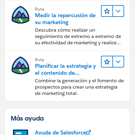
Ruta
Medir la repercusión de
su marketing
Descubra cómo realizar un
seguimiento de extremo a extremo de
su efectividad de marketing y realice
acciones sobre las perspectivas.
Ruta
Planificar la estrategia y
el contenido de
marketing con
Combine la generación y el fomento de
Marketing Cloud
prospectos para crear una estrategia
Account Engagement
de marketing total.
Más ayuda
Ayuda de Salesforce