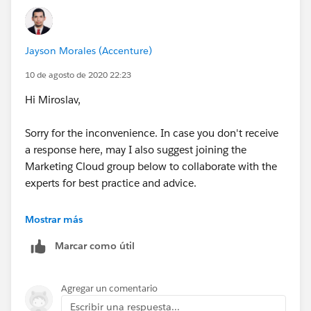
Jayson Morales (Accenture)
10 de agosto de 2020 22:23
Hi Miroslav,
Sorry for the inconvenience. In case you don't receive
a response here, may I also suggest joining the
Marketing Cloud group below to collaborate with the
experts for best practice and advice.
https://trailblazers.salesforce.com/_ui/core/chatter/
Mostrar más
groups/GroupProfilePage?g=0F9300000001pQ5CAI
Marcar como útil
Hope this helps.
Agregar un comentario
Regards,
Escribir una respuesta...