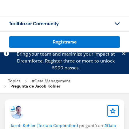
Trailblazer Community
Registrarse
Bring your team and maximize your impact at
Dreamforce.
Register
three or more to unlock
$999 passes.
Topics
#Data Management
Pregunta de Jacob Kohler
Jacob Kohler (Textura Corporation)
preguntó en
#Data