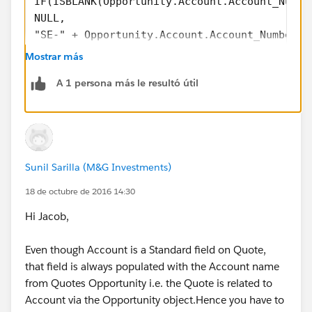
IF(ISBLANK(Opportunity.Account.Account_Numbe
NULL, 
"SE-" + Opportunity.Account.Account_Number__
)
Mostrar más
A 1 persona más le resultó útil
Please use the insert field button to select the field API
Name of auto account number field by navigating to
Quote > Opportunity > Account > Custom Auto
Number field
Sunil Sarilla (M&G Investments)
18 de octubre de 2016 14:30
Hi Jacob,
Even though Account is a Standard field on Quote,
that field is always populated with the Account name
from Quotes Opportunity i.e. the Quote is related to
Account via the Opportunity object.Hence you have to