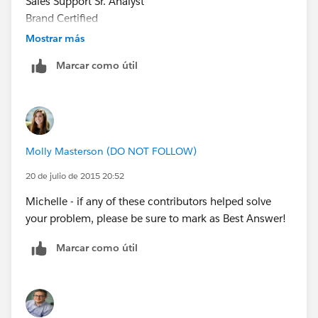
Sales Support Sr. Analyst
Brand Certified
Dell | Global Services Sales Operations
Mostrar más
Office + 1.512.723.1072
Marcar como útil
Fax + 1.512.283.1463
Molly Masterson (DO NOT FOLLOW)
20 de julio de 2015 20:52
Michelle - if any of these contributors helped solve
your problem, please be sure to mark as Best Answer!
Marcar como útil