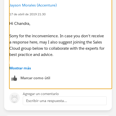
Jayson Morales (Accenture)
17 de abril de 2019 21:30
Hi Chandra,
Sorry for the inconvenience. In case you don't receive
a response here, may I also suggest joining the Sales
Cloud group below to collaborate with the experts for
best practice and advice.
https://success.salesforce.com/_ui/core/chatter/gro
Mostrar más
ups/GroupProfilePage?g=0F9300000001sArCAI
Marcar como útil
Hope this helps.
Agregar un comentario
Escribir una respuesta...