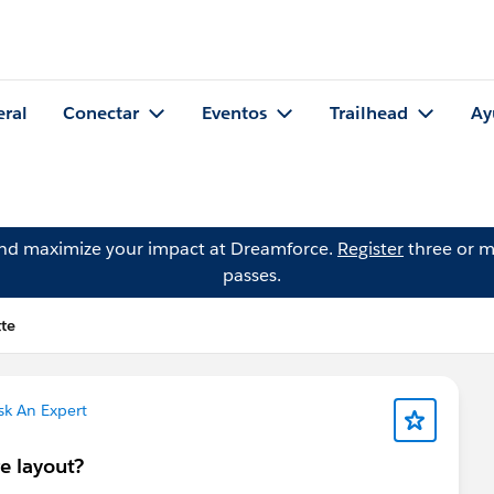
eral
Conectar
Eventos
Trailhead
Ay
and maximize your impact at Dreamforce.
Register
three or m
passes.
tte
sk An Expert
e layout?