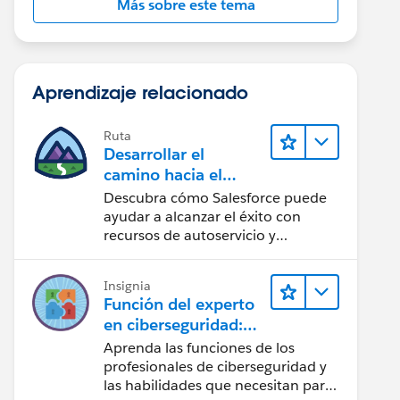
Más sobre este tema
Aprendizaje relacionado
Ruta
Desarrollar el
camino hacia el
éxito de la IA con
Descubra cómo Salesforce puede
Salesforce
ayudar a alcanzar el éxito con
recursos de autoservicio y
orientación de confianza mediante
CRM, Agentforce y expertos en
Insignia
datos.
Función del experto
en ciberseguridad:
Vistazo rápido
Aprenda las funciones de los
profesionales de ciberseguridad y
las habilidades que necesitan para