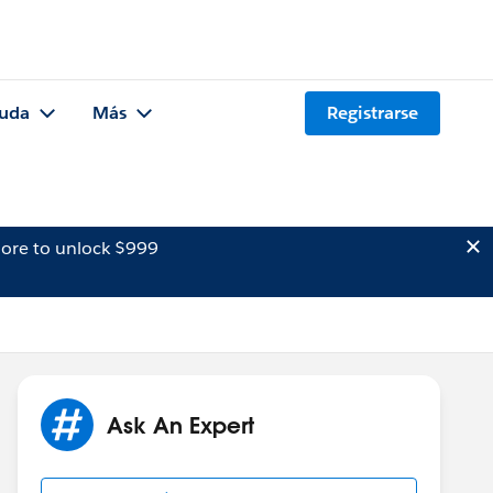
uda
Más
Registrarse
ore to unlock $999
Ask An Expert