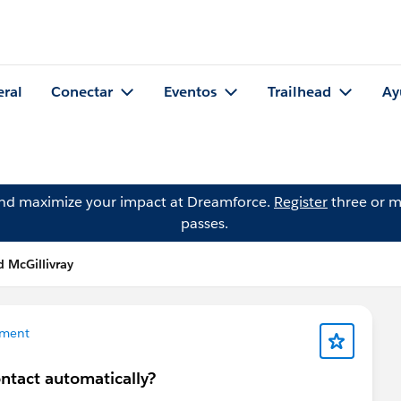
eral
Conectar
Eventos
Trailhead
Ay
and maximize your impact at Dreamforce.
Register
three or m
passes.
 McGillivray
ment
ntact automatically?