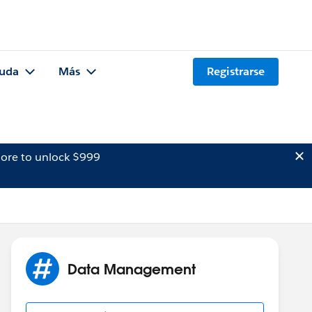
uda
Más
Registrarse
ore to unlock $999
Data Management