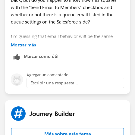
back, but do you happen to know how this squares
with the "Send Email to Members" checkbox and
whether or not there is a queue email listed in the
queue settings on the Salesforce-side?
I'm guessing that email behavior will be the same
whether we're talking about email alerts from SF or
Mostrar más
'notify' completion actions from within Pardot? And
Marcar como útil
the queue settings just determine whether it will go to
the individuals or the queue email?
Agregar un comentario
Escribir una respuesta...
Journey Builder
Más sobre este tema