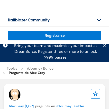
Trailblazer Community
Registrarse
Bring your team and maximize your impact at
Dreamforce.
Register
three or more to unlock
$999 passes.
Topics
#Journey Builder
Pregunta de Alex Gray
Alex Gray (QSR)
preguntó en
#Journey Builder