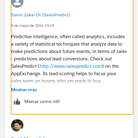
Yaron Zakai-Or (SalesPredict)
9 de mayo de 2014 19:19
Predictive intelligence, often called analytics, includes
a variety of statistical techniques that analyze data to
make predictions about future events, in terms of sales
- predictions about lead conversions. Check out
SalesPredict (
http://www.salespredict.com
) on the
AppExchange. Its lead scoring helps to focus your
sales team on buyers who are ready to buy.
Mostrar más
You can see a quick video here
Marcar como útil
(
https://www.youtube.com/watch?v=C5ZReb6sVQw
)
to get a high level overview of our solution.