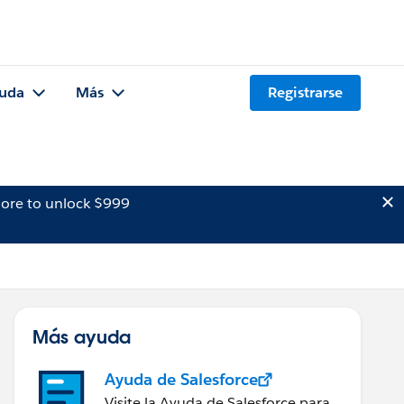
uda
Más
Registrarse
ore to unlock $999
Más ayuda
Ayuda de Salesforce
Visite la Ayuda de Salesforce para