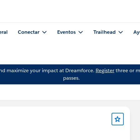
eral
Conectar
Eventos
Trailhead
Ay
and maximize your impact at Dreamforce.
Register
three or m
passes.