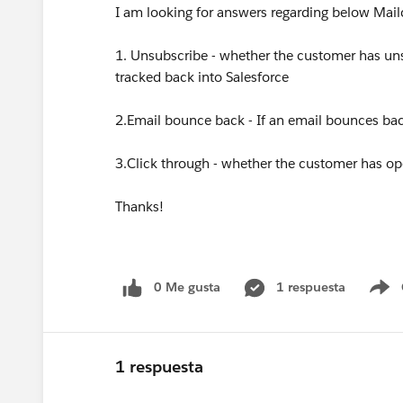
I am looking for answers regarding below Mail
1. Unsubscribe - whether the customer has un
tracked back into Salesforce
2.Email bounce back - If an email bounces ba
3.Click through - whether the customer has o
Thanks!
0 Me gusta
1 respuesta
S
1 respuesta