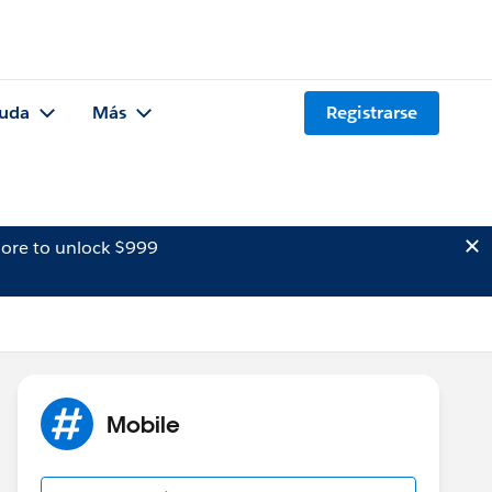
uda
Más
Registrarse
ore to unlock $999
Mobile