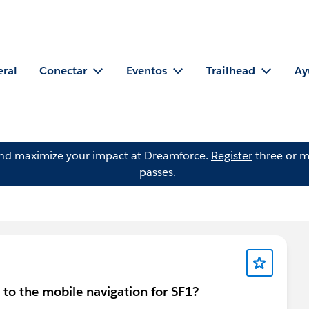
eral
Conectar
Eventos
Trailhead
Ay
and maximize your impact at Dreamforce.
Register
three or m
passes.
 to the mobile navigation for SF1?