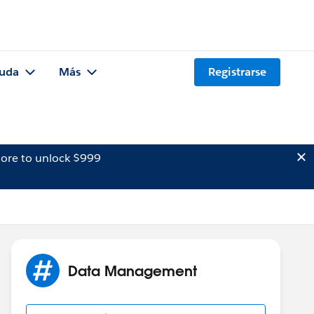
uda
Más
Registrarse
ore to unlock $999
Data Management