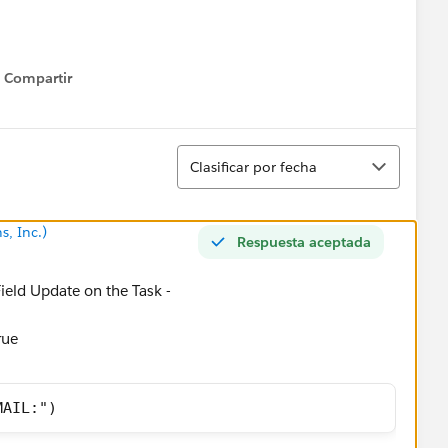
Compartir
Show menu
Ordenar
Clasificar por fecha
s, Inc.)
Respuesta aceptada
ield Update on the Task -
rue
MAIL:")