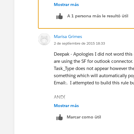
Add an Immediate Action -
Field 
Mostrar más
Field to Update: Task Type
Set it to - Email
A 1 persona más le resultó útil
Activate
Marisa Grimes
2 de septiembre de 2015 18:33
Deepak - Apologies I did not word this
are using the SF for outlook connector
Task_Type does not appear however the
something which will automatically pop
Email:. I attempted to build this rule b
AND(
Mostrar más
BEGINS((Subject), "Email:"),
Marcar como útil
ISPICKVAL(Task_Type__c ) = "Email"