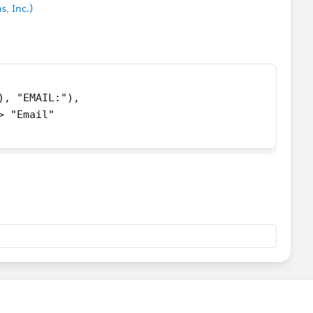
s, Inc.)
t), "EMAIL:"),
> "Email"