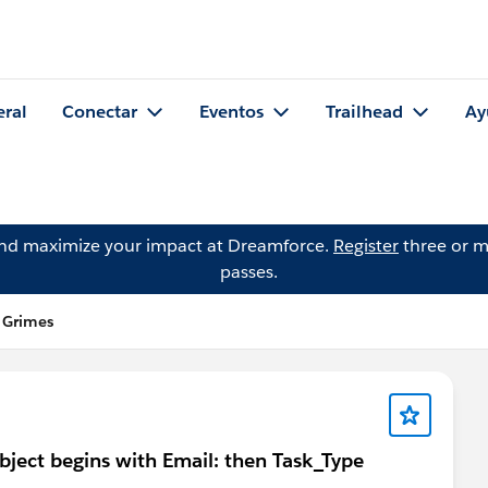
eral
Conectar
Eventos
Trailhead
Ay
and maximize your impact at Dreamforce.
Register
three or m
passes.
 Grimes
ubject begins with Email: then Task_Type