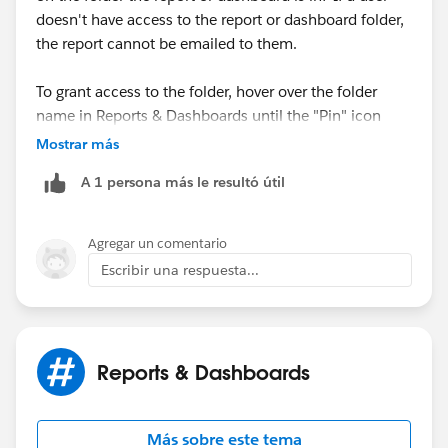
doesn't have access to the report or dashboard folder,
the report cannot be emailed to them.
To grant access to the folder, hover over the folder
name in Reports & Dashboards until the "Pin" icon
appears. Click the icon to expose the menu, then click
Mostrar más
"Share" and follow the prompts from there to add
A 1 persona más le resultó útil
them.
Agregar un comentario
Escribir una respuesta...
Reports & Dashboards
Más sobre este tema