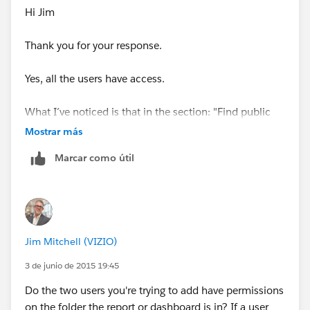
Hi Jim
Thank you for your response.
Yes, all the users have access.
What I´ve noticed is that in the section: "Find public
groups of"_________________________ Find
Mostrar más
Marcar como útil
Nothing appears, so it doesn´t allow me to select the
users
:S
Jim Mitchell (VIZIO)
3 de junio de 2015 19:45
Do the two users you're trying to add have permissions
on the folder the report or dashboard is in? If a user