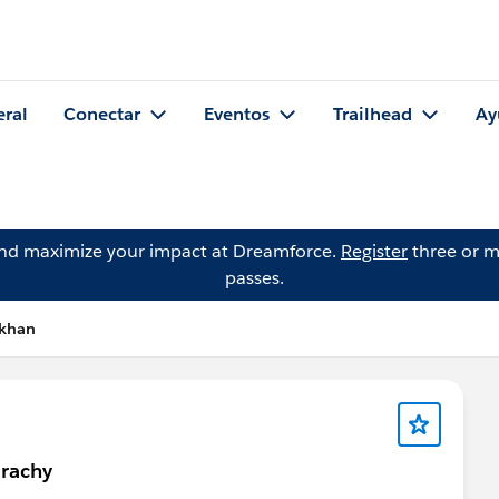
eral
Conectar
Eventos
Trailhead
Ay
and maximize your impact at Dreamforce.
Register
three or m
passes.
 khan
irachy