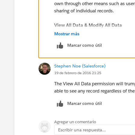
own through other means such as user p
sharing of individual records.
View All Data & Modify All Data
Mostrar más
Managing all data in an organization; f
Marcar como útil
mass transferring, and managing recor
User who need this: Administrators o
Stephen Noe (Salesforce)
19 de febrero de 2016 21:25
If the Users in Lev 3 have this permissi
The View All Data permission will trump
Hope this helps! If it does, please mark
able to see any record regardless of thei
Marcar como útil
Best,
Till
Agregar un comentario
Escribir una respuesta...