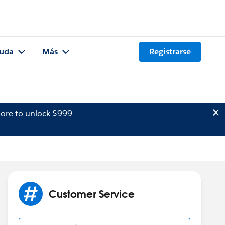
uda
Más
Registrarse
ore to unlock $999
Customer Service