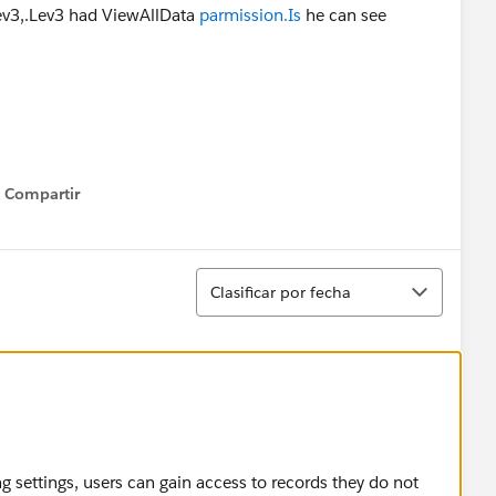
Lev3,.Lev3 had ViewAllData
parmission.Is
he can see
Compartir
Show menu
Ordenar
Clasificar por fecha
ng settings, users can gain access to records they do not