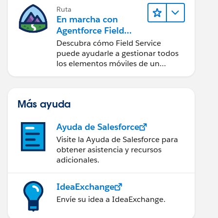
Ruta
En marcha con
Agentforce Field
Service
Descubra cómo Field Service
puede ayudarle a gestionar todos
los elementos móviles de un
centro de servicio de campo de
éxito.
Más ayuda
Ayuda de Salesforce
Visite la Ayuda de Salesforce para
obtener asistencia y recursos
adicionales.
IdeaExchange
Envíe su idea a IdeaExchange.