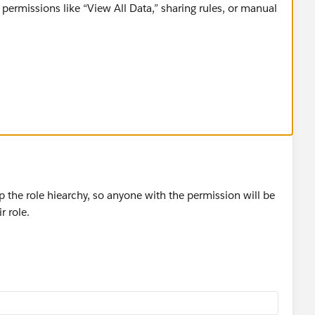
ermissions like “View All Data,” sharing rules, or manual
or example, data cleansing, deduplication, mass deletion,
d approvals
f an entire organization
on, they can see all data records.
 the role hiearchy, so anyone with the permission will be
 as best answer :-)
r role.