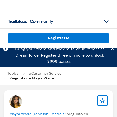
Trailblazer Community
Registrarse
Bring your team and maximize your impact at
Dreamforce.
Register
three or more to unlock
$999 passes.
Topics
#Customer Service
Pregunta de Mayra Wade
Mayra Wade (Johnson Controls)
preguntó en