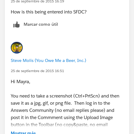
25 de septiembre de 2015 16:19
How is this being entered into SFDC?
Marcar como útil
Steve Molis (You Owe Me a Beer, Inc.)
25 de septiembre de 2015 16:51
Hi Mayra,
You need to take a screenshot (Ctrl+PrtScn) and then
save it as a jpg, gif, or png file. Then log in to the
Answers Community (no email replies please) and
post it in the Commment using the Upload Image
button in the Toolbar (no copy&paste, no email
replies, or attachments).
Mostrar más