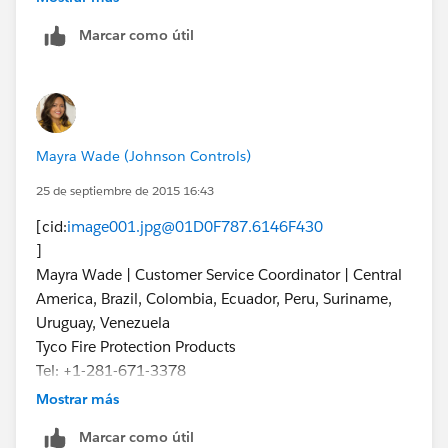
Marcar como útil
Like this =>
Mayra Wade (Johnson Controls)
25 de septiembre de 2015 16:43
[cid:
image001.jpg@01D0F787.6146F430
]
Mayra Wade | Customer Service Coordinator | Central
America, Brazil, Colombia, Ecuador, Peru, Suriname,
Uruguay, Venezuela
Tyco Fire Protection Products
Tel: +1-281-671-3378
mawade@tycoint.com
|
www.ansul.com
|
Mostrar más
www.pyrochem.com
Marcar como útil