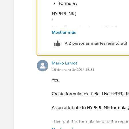
Formula :
HYPERLINK(
'
https://maps.google.com/?q=
' &
Mostrar más
MailingStreet & ',' &
A 2 personas más les resultó útil
MailingCity & ',' &
Marko Lamot
MailingState & ',' &
16 de enero de 2014 16:51
Yes.
MailingCountry ,
Create formula text field. Use HYPERLI
'Find On Map'
)
As an attribute to HYPERLINK formula y
b/w that what are API Names of the Add
Then put this formula field to the repor
use the Insert Field button when on t