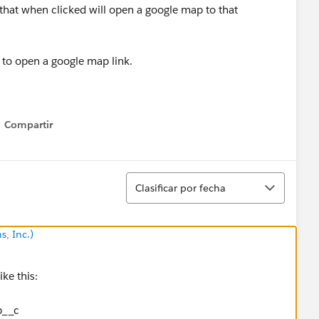
ts that when clicked will open a google map to that
d to open a google map link.
Compartir
Show menu
Ordenar
Clasificar por fecha
s, Inc.)
ke this:
p__c