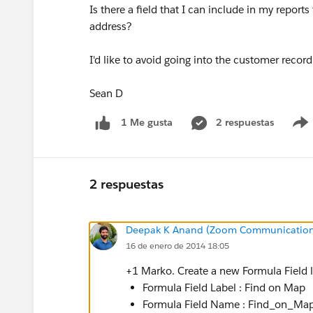
Is there a field that I can include in my repor
address?
I'd like to avoid going into the customer recor
Sean D
2 respuestas
1 Me gusta
2 respuestas
Deepak K Anand (‎‎‎‎‎‎Zoom Communication
16 de enero de 2014 18:05
+1 Marko. Create a new Formula Field li
Formula Field Label : Find on Map
Formula Field Name : Find_on_Ma