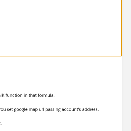
NK function in that formula.
ou set google map url passing account's address.
ress Fields ? Also, if you plan insert them then always
t.
he Advanced Formula Tab to grab the API Names of the