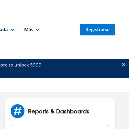
uda
Más
Registrarse
ore to unlock $999
Reports & Dashboards