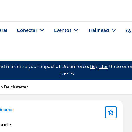
eral
Conectar
Eventos
Trailhead
Ay
and maximize your impact at Dreamforce.
Register
three or m
passes.
n Deichstetter
hboards
port?