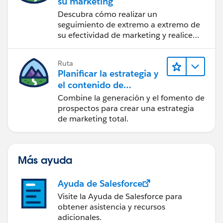
su marketing
Descubra cómo realizar un
seguimiento de extremo a extremo de
su efectividad de marketing y realice
acciones sobre las perspectivas.
Ruta
Planificar la estrategia y
el contenido de
marketing con
Combine la generación y el fomento de
Marketing Cloud
prospectos para crear una estrategia
Account Engagement
de marketing total.
Más ayuda
Ayuda de Salesforce
Visite la Ayuda de Salesforce para
obtener asistencia y recursos
adicionales.