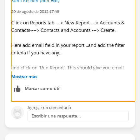
Sunil Keshari (Red Hat)
20 de agosto de 2012 17:48
Click on Reports tab ---> New Report ---> Accounts &
Contacts----> Contacts and Accounts ---> Create.
Here add email field in your report...and add the filter
criteria if you have any...
and click on 'Run Report'. This should give you email
of all the contacts available. Now click on 'Export
Mostrar más
Details' button ---> Export to have data into excel.
Marcar como útil
Agregar un comentario
Escribir una respuesta...