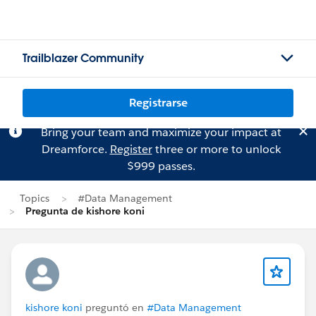
Trailblazer Community
Registrarse
Bring your team and maximize your impact at
Dreamforce.
Register
three or more to unlock
$999 passes.
Topics
#Data Management
Pregunta de kishore koni
kishore koni
preguntó en
#Data Management