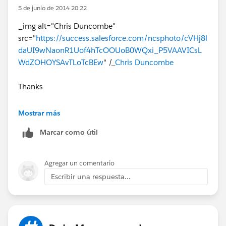
5 de junio de 2014 20:22
_img alt="Chris Duncombe"
src="
https://success.salesforce.com/ncsphoto/cVHj8l
daUI9wNaonR1Uof4hTcOOUoB0WQxi_P5VAAVICsL
WdZOHOYSAvTLoTcBEw
" /_
Chris Duncombe
Thanks
kishorekoni
Mostrar más
Marcar como útil
Agregar un comentario
Escribir una respuesta...