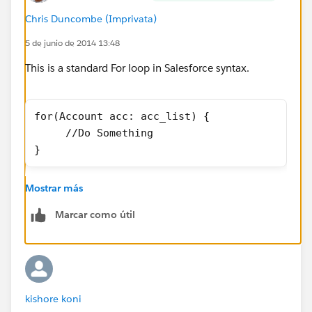
Chris Duncombe (Imprivata)
5 de junio de 2014 13:48
This is a standard For loop in Salesforce syntax.
for(Account acc: acc_list) {
     //Do Something
}
Mostrar más
The way to read this is
Marcar como útil
For every Account, in the Account List, perform the
actions within the brackets. If there are 3 accounts in
acc_list, then the code will be run 3 times, once per
account.
kishore koni