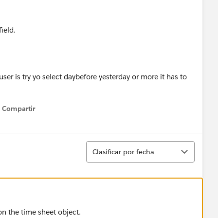
ield.
user is try yo select daybefore yesterday or more it has to
Compartir
Show menu
Ordenar
Clasificar por fecha
on the time sheet object.