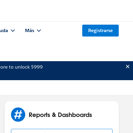
uda
Más
Registrarse
ore to unlock $999
Reports & Dashboards