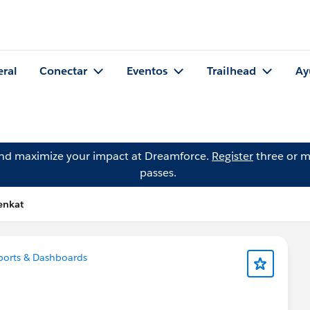
eral
Conectar
Eventos
Trailhead
Ay
and maximize your impact at Dreamforce.
Register
three or m
passes.
enkat
orts & Dashboards