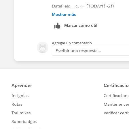
DateField__c, <= (TODAY() -2))
Mostrar más
I'm not sure if you really want it in va
Marcar como útil
record anymore in the future unless yo
Agregar un comentario
Escribir una respuesta...