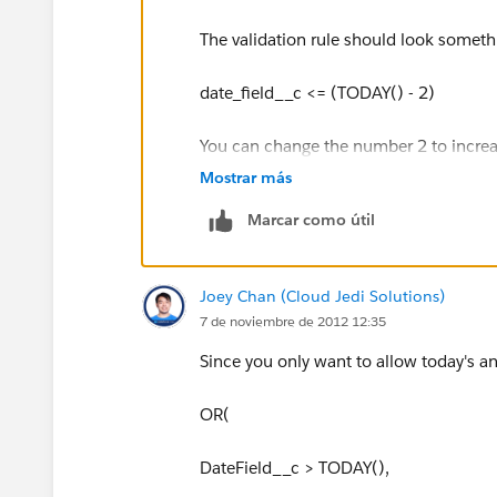
The validation rule should look somethi
date_field__c <= (TODAY() - 2)
You can change the number 2 to increas
entry by.
Mostrar más
Marcar como útil
Joey Chan (Cloud Jedi Solutions)
7 de noviembre de 2012 12:35
Since you only want to allow today's an
OR(
DateField__c > TODAY(),