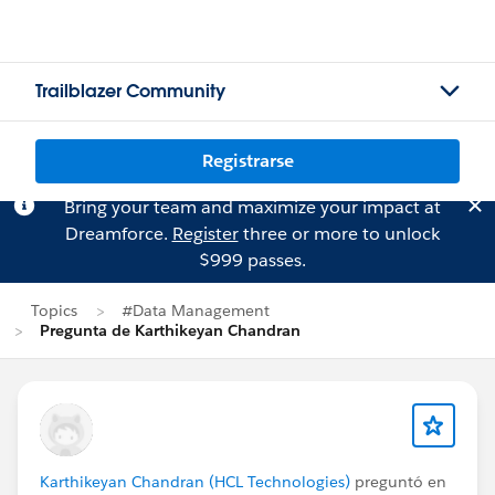
Trailblazer Community
Registrarse
Bring your team and maximize your impact at
Dreamforce.
Register
three or more to unlock
$999 passes.
Topics
#Data Management
Pregunta de Karthikeyan Chandran
Karthikeyan Chandran (HCL Technologies)
preguntó en