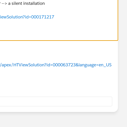
--> a silent installation
ViewSolution?id=000171217
com/apex/HTViewSolution?id=000063723&language=en_US