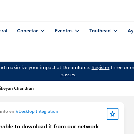
eral
Conectar
Eventos
Trailhead
Ay
and maximize your impact at Dreamforce.
Register
three or m
passes.
hikeyan Chandran
untó en
#Desktop Integration
 unable to download it from our network