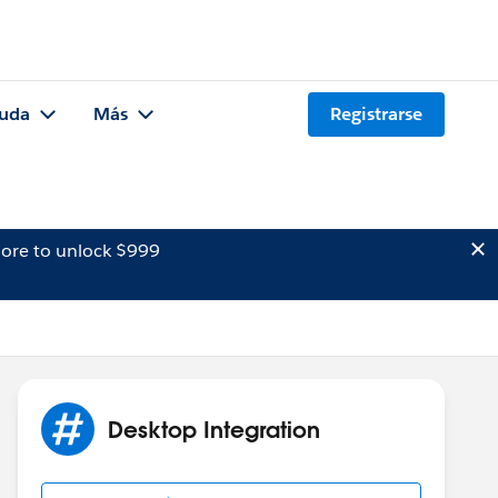
uda
Más
Registrarse
ore to unlock $999
Desktop Integration