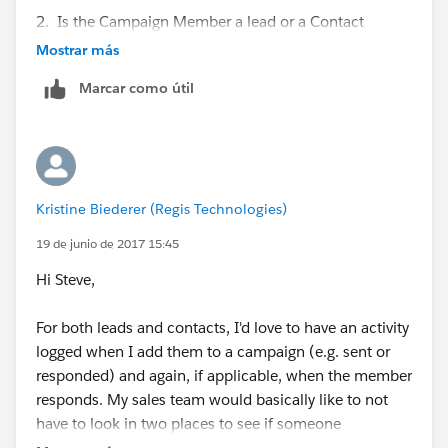
2. Is the Campaign Member a lead or a Contact
Mostrar más
Then create 2 separate Actions (Create Task) one if it's
Marcar como útil
a Contact and the other if it's a Lead
Kristine Biederer (Regis Technologies)
19 de junio de 2017 15:45
Hi Steve,
For both leads and contacts, I'd love to have an activity
logged when I add them to a campaign (e.g. sent or
responded) and again, if applicable, when the member
responds. My sales team would basically like to not
have to look in two places to see if someone
responded to a marketing campaign.