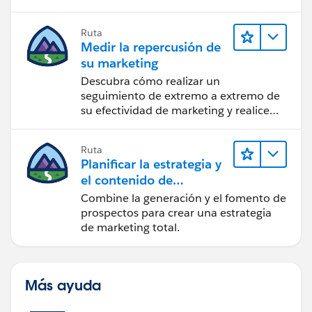
reportes y diseño.
Ruta
Medir la repercusión de
su marketing
Descubra cómo realizar un
seguimiento de extremo a extremo de
su efectividad de marketing y realice
acciones sobre las perspectivas.
Ruta
Planificar la estrategia y
el contenido de
marketing con
Combine la generación y el fomento de
Marketing Cloud
prospectos para crear una estrategia
Account Engagement
de marketing total.
Más ayuda