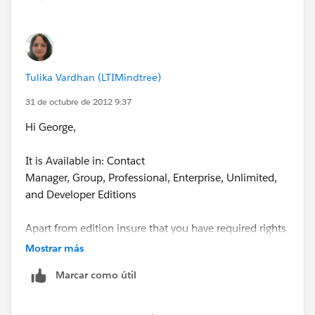
Tulika Vardhan (LTIMindtree)
31 de octubre de 2012 9:37
Hi George,
It is Available in: Contact
Manager, Group, Professional, Enterprise, Unlimited,
and Developer Editions
Apart from edition insure that you have required rights
to carry on this activity.
Mostrar más
Marcar como útil
Check out this link to know more:-
http://ap1.salesforce.com/help/doc/en/reports_admi