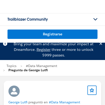
Trailblazer Community
Registrarse
Bring your team and maximize your impact at
Dreamforce.
Register
three or more to unlock
$999 passes.
Topics
#Data Management
Pregunta de George Lutfi
George Lutfi
preguntó en
#Data Management