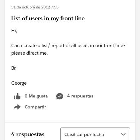
31 de octubre de 2012 7:55
List of users in my front line
Hi,
Can i create a list/ report of all users in our front line?
please direct me.
Br,
George
0 Me gusta
4 respuestas
Compartir
Show menu
Ordenar
4 respuestas
Clasificar por fecha