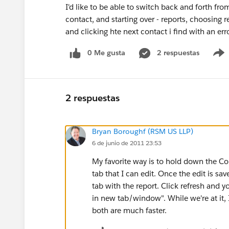
I'd like to be able to switch back and forth fro
contact, and starting over - reports, choosing 
and clicking hte next contact i find with an e
0 Me gusta
2 respuestas
2 respuestas
Bryan Boroughf (RSM US LLP)
6 de junio de 2011 23:53
My favorite way is to hold down the Co
tab that I can edit. Once the edit is sa
tab with the report. Click refresh and y
in new tab/window". While we're at it, 
both are much faster.