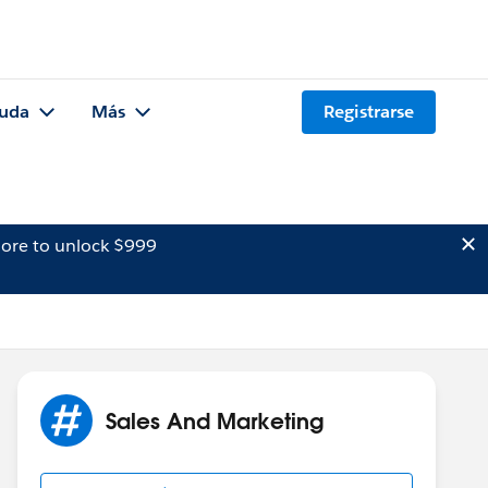
uda
Más
Registrarse
ore to unlock $999
Sales And Marketing