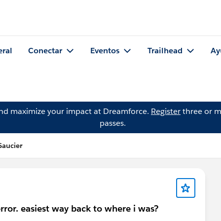
eral
Conectar
Eventos
Trailhead
Ay
and maximize your impact at Dreamforce.
Register
three or m
passes.
Saucier
 error. easiest way back to where i was?