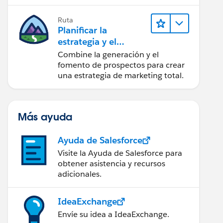
creación de reportes y diseño.
Ruta
Planificar la
estrategia y el
contenido de
Combine la generación y el
marketing con
fomento de prospectos para crear
Marketing Cloud
una estrategia de marketing total.
Account
Engagement
Más ayuda
Ayuda de Salesforce
Visite la Ayuda de Salesforce para
obtener asistencia y recursos
adicionales.
IdeaExchange
Envíe su idea a IdeaExchange.