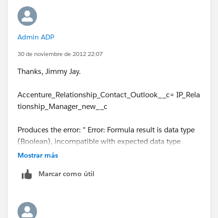
Let me know if any of my assumptions are wrong or if
this works.
Admin ADP
30 de noviembre de 2012 22:07
Thanks, Jimmy Jay.
Accenture_Relationship_Contact_Outlook__c= IP_Rela
tionship_Manager_new__c
Produces the error: " Error: Formula result is data type
(Boolean), incompatible with expected data type
(Text). "
Mostrar más
Marcar como útil
ISPICKVAL( IP_Relationship_Manager_new__c ,
Accenture_Relationship_Contact_Outlook__c )
produces this error: "Error: Incorrect parameter type for