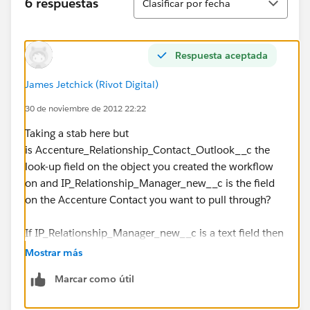
6 respuestas
Clasificar por fecha
Respuesta aceptada
James Jetchick (Rivot Digital)
30 de noviembre de 2012 22:22
Taking a stab here but
is Accenture_Relationship_Contact_Outlook__c the
look-up field on the object you created the workflow
on and IP_Relationship_Manager_new__c is the field
on the Accenture Contact you want to pull through?
If IP_Relationship_Manager_new__c is a text field then
you would just want your formula to be:
Mostrar más
Marcar como útil
Accenture_Relationship_Contact_Outlook__c.IP_Relati
onship_Manager_new__c