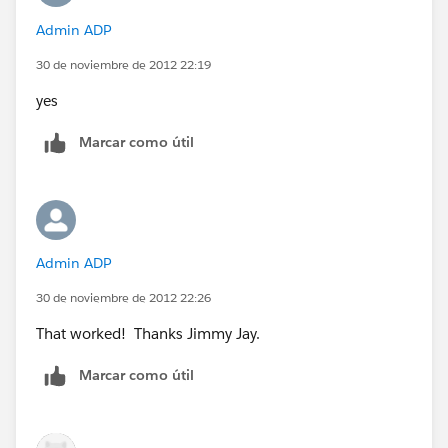
function 'ISPICKVAL()'. Expected Picklist, received
Admin ADP
Text"
30 de noviembre de 2012 22:19
yes
Marcar como útil
Admin ADP
30 de noviembre de 2012 22:26
That worked! Thanks Jimmy Jay.
Marcar como útil