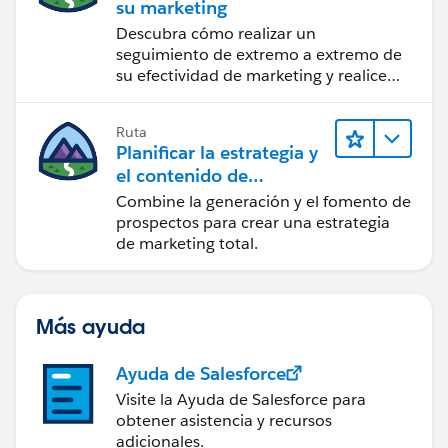
su marketing
Descubra cómo realizar un
seguimiento de extremo a extremo de
su efectividad de marketing y realice
acciones sobre las perspectivas.
Ruta
Planificar la estrategia y
el contenido de
marketing con
Combine la generación y el fomento de
Marketing Cloud
prospectos para crear una estrategia
Account Engagement
de marketing total.
Más ayuda
Ayuda de Salesforce
Visite la Ayuda de Salesforce para
obtener asistencia y recursos
adicionales.