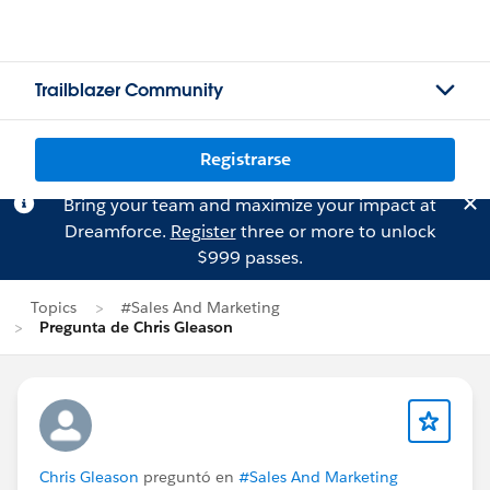
Trailblazer Community
Registrarse
Bring your team and maximize your impact at
Dreamforce.
Register
three or more to unlock
$999 passes.
Topics
#Sales And Marketing
Pregunta de Chris Gleason
Chris Gleason
preguntó en
#Sales And Marketing