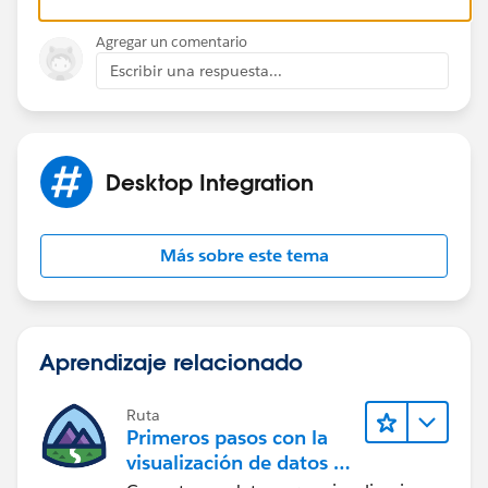
you are still encountering the same issue and I will do
my best to assist you further.
Agregar un comentario
Escribir una respuesta...
Desktop Integration
Más sobre este tema
Aprendizaje relacionado
Ruta
Primeros pasos con la
visualización de datos en
Tableau Desktop