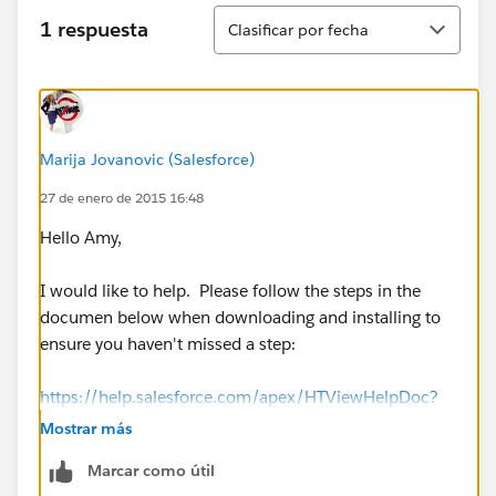
Ordenar
1 respuesta
Clasificar por fecha
Marija Jovanovic (Salesforce)
27 de enero de 2015 16:48
Hello Amy,
I would like to help. Please follow the steps in the
documen below when downloading and installing to
ensure you haven't missed a step:
https://help.salesforce.com/apex/HTViewHelpDoc?
id=office_install.htm&language=en_US
Mostrar más
Marcar como útil
I hope this resolves your issue, but do let me know if