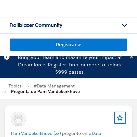
Trailblazer Community
Registrarse
Bring your team and maximize your impact at
Dreamforce.
Register
three or more to unlock
$999 passes.
Topics
#Data Management
Pregunta de Pam Vandekerkhove
Pam Vandekerkhove (xx)
preguntó en
#Data