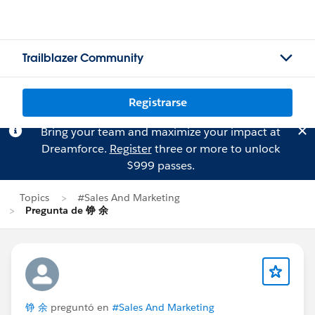
Trailblazer Community
Registrarse
Bring your team and maximize your impact at
Dreamforce.
Register
three or more to unlock
$999 passes.
Topics
#Sales And Marketing
Pregunta de 铮 余
铮 余
preguntó en
#Sales And Marketing