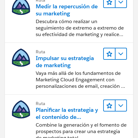
Medir la repercusión de
su marketing
Descubra cómo realizar un
seguimiento de extremo a extremo de
su efectividad de marketing y realice
acciones sobre las perspectivas.
Ruta
Impulsar su estrategia
de marketing
Vaya más allá de los fundamentos de
Marketing Cloud Engagement con
personalizaciones de email, creación de
reportes y diseño.
Ruta
Planificar la estrategia y
el contenido de
marketing con
Combine la generación y el fomento de
Marketing Cloud
prospectos para crear una estrategia
de marketing total.