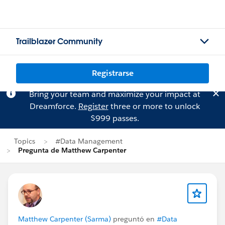
Trailblazer Community
Registrarse
Bring your team and maximize your impact at
Dreamforce.
Register
three or more to unlock
$999 passes.
Topics
#Data Management
Pregunta de Matthew Carpenter
Matthew Carpenter (Sarma)
preguntó en
#Data