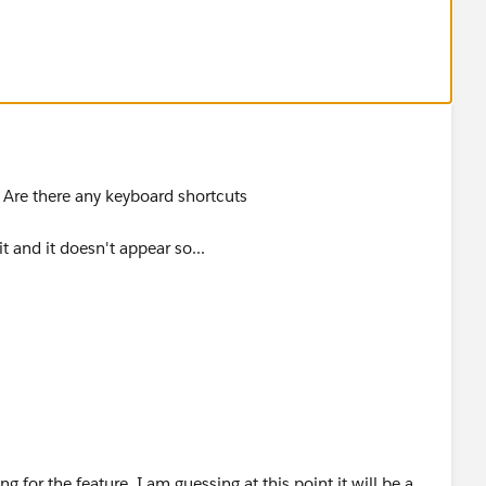
. Are there any keyboard shortcuts
 and it doesn't appear so...
g for the feature. I am guessing at this point it will be a