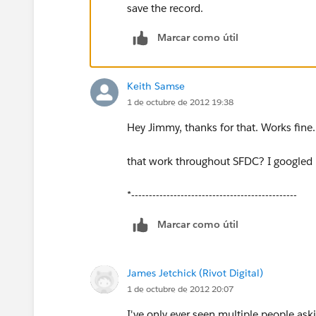
save the record.
Marcar como útil
Keith Samse
1 de octubre de 2012 19:38
Hey Jimmy, thanks for that. Works fine
that work throughout SFDC? I googled it
*-----------------------------------------------
Marcar como útil
James Jetchick (Rivot Digital)
1 de octubre de 2012 20:07
I've only ever seen multiple people askin