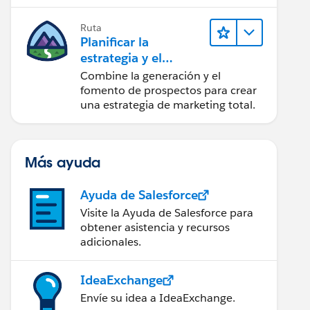
realice acciones sobre las
perspectivas.
Ruta
Planificar la
estrategia y el
contenido de
Combine la generación y el
marketing con
fomento de prospectos para crear
Marketing Cloud
una estrategia de marketing total.
Account
Engagement
Más ayuda
Ayuda de Salesforce
Visite la Ayuda de Salesforce para
obtener asistencia y recursos
adicionales.
IdeaExchange
Envíe su idea a IdeaExchange.