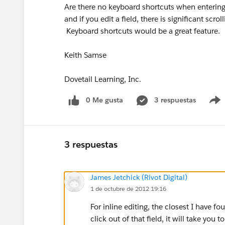
Are there no keyboard shortcuts when entering
and if you edit a field, there is significant scro
Keyboard shortcuts would be a great feature.
Keith Samse
Dovetail Learning, Inc.
0 Me gusta
3 respuestas
3 respuestas
James Jetchick (Rivot Digital)
1 de octubre de 2012 19:16
For inline editing, the closest I have fo
click out of that field, it will take you 