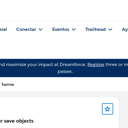
eral
Conectar
Eventos
Trailhead
Ay
and maximize your impact at Dreamforce.
Register
three or m
passes.
h Samse
r save objects