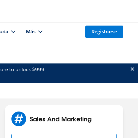
uda
Más
Registrarse
ore to unlock $999
Sales And Marketing