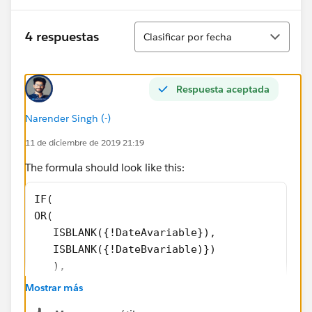
Ordenar
4 respuestas
Clasificar por fecha
Respuesta aceptada
Narender Singh (-)
11 de diciembre de 2019 21:19
The formula should look like this:
IF( 
OR( 
   ISBLANK({!DateAvariable}), 
   ISBLANK({!DateBvariable)}) 
   ), 
0, 
Mostrar más
DateA-DateB)