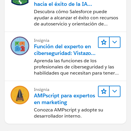
hacia el éxito de la IA
con Salesforce
Descubra cómo Salesforce puede
ayudar a alcanzar el éxito con recursos
de autoservicio y orientación de
confianza mediante CRM, Agentforce y
expertos en datos.
Insignia
Función del experto en
ciberseguridad: Vistazo
rápido
Aprenda las funciones de los
profesionales de ciberseguridad y las
habilidades que necesitan para tener
éxito.
Insignia
AMPscript para expertos
en marketing
Conozca AMPscript y adopte su
desarrollador interno.