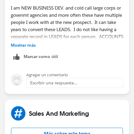
I am NEW BUSINESS DEV. and cold call large corps or
govenmt agencies and more often these have multiple
people I work with at the new prospect. It can take
years to convert these LEADS. I do not like having a
separate record in LEADS for each person. ACCOUNTS
has the ability to add many additional contacts on the
Mostrar más
main page. Some of my accounts have more than 8
Marcar como útil
Contacts. Can the same be done by adding FIELDS to
LEADS?
Agregar un comentario
Escribir una respuesta...
Sales And Marketing
Más sobre este tema