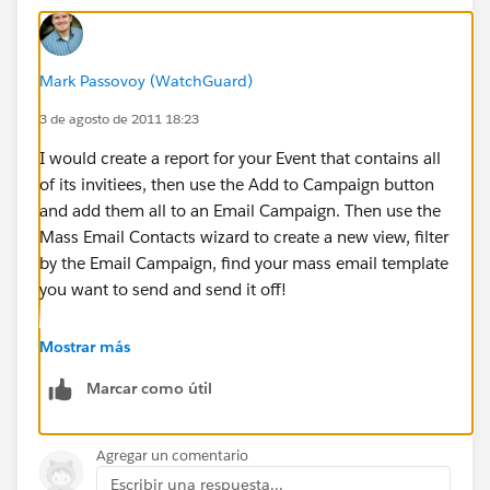
Mark Passovoy (WatchGuard)
3 de agosto de 2011 18:23
I would create a report for your Event that contains all
of its invitiees, then use the Add to Campaign button
and add them all to an Email Campaign. Then use the
Mass Email Contacts wizard to create a new view, filter
by the Email Campaign, find your mass email template
you want to send and send it off!
Here is more info on mass emails:
Mostrar más
Marcar como útil
https://help.salesforce.com/apex/HTViewHelpDoc?
id=email_mass.htm&language=en
Agregar un comentario
Escribir una respuesta...