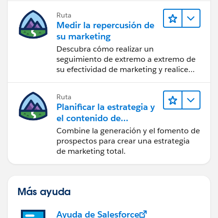
Ruta
Medir la repercusión de
su marketing
Descubra cómo realizar un
seguimiento de extremo a extremo de
su efectividad de marketing y realice
acciones sobre las perspectivas.
Ruta
Planificar la estrategia y
el contenido de
marketing con
Combine la generación y el fomento de
Marketing Cloud
prospectos para crear una estrategia
Account Engagement
de marketing total.
Más ayuda
Ayuda de Salesforce