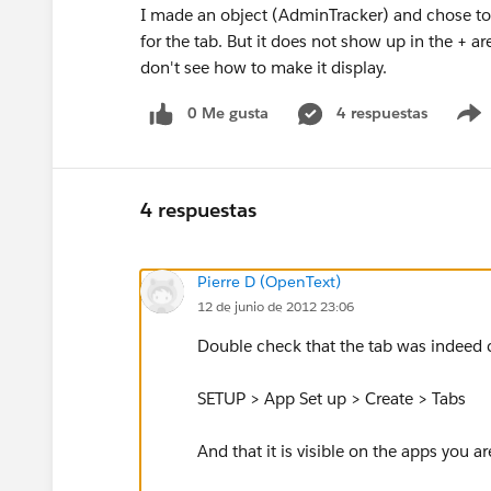
I made an object (AdminTracker) and chose to cr
for the tab. But it does not show up in the + area
don't see how to make it display.
0 Me gusta
4 respuestas
4 respuestas
Pierre D (OpenText)
12 de junio de 2012 23:06
Double check that the tab was indeed 
SETUP > App Set up > Create > Tabs
And that it is visible on the apps you a