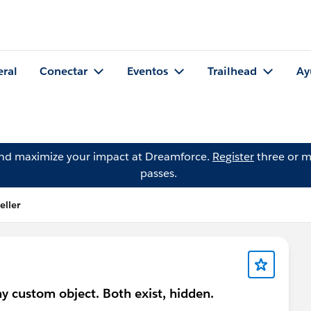
eral
Conectar
Eventos
Trailhead
Ay
and maximize your impact at Dreamforce.
Register
three or m
passes.
eller
 custom object. Both exist, hidden.