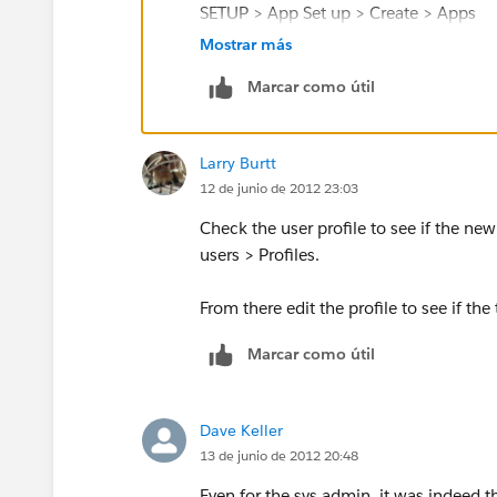
SETUP > App Set up > Create > Apps
Mostrar más
(apps are the drop down menu values at
Marcar como útil
Finally, make sure that the tab is set to
Larry Burtt
SETUP > Administration Setup > Manager
12 de junio de 2012 23:03
Settings
Check the user profile to see if the n
One of these should fix your issue :)
users > Profiles.
From there edit the profile to see if the
Marcar como útil
Dave Keller
13 de junio de 2012 20:48
Even for the sys admin, it was indeed th