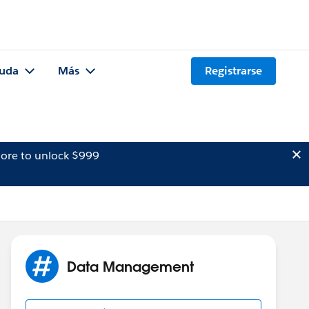
uda
Más
Registrarse
ore to unlock $999
Data Management