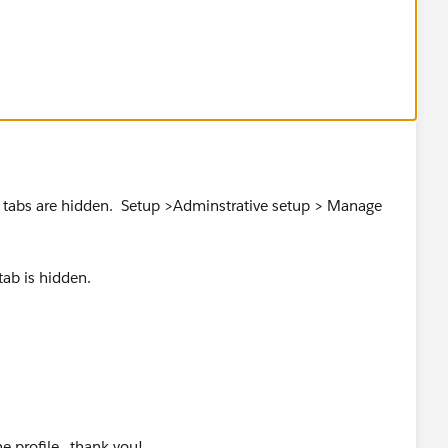
 the top right corner)
 visible on the appropriate profiles:
 Users > Profile > *profile* > Tab Settings > Custom Tab
ew tabs are hidden. Setup >Adminstrative setup > Manage
 tab is hidden.
e profile...thank you!