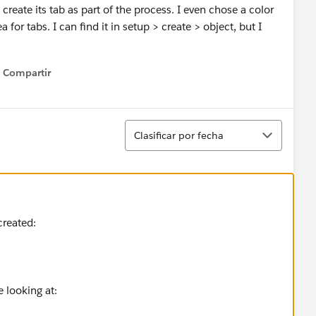
eate its tab as part of the process. I even chose a color
 for tabs. I can find it in setup > create > object, but I
Compartir
Show menu
Ordenar
Clasificar por fecha
created:
re looking at: