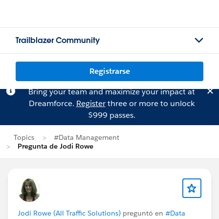
Trailblazer Community
Registrarse
Bring your team and maximize your impact at
Dreamforce.
Register
three or more to unlock
$999 passes.
Topics
#Data Management
Pregunta de Jodi Rowe
Jodi Rowe (All Traffic Solutions)
preguntó en
#Data