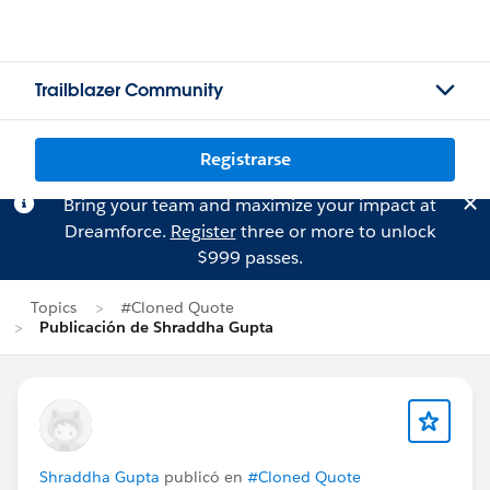
Trailblazer Community
Registrarse
Bring your team and maximize your impact at
Dreamforce.
Register
three or more to unlock
$999 passes.
Topics
#Cloned Quote
Publicación de Shraddha Gupta
Shraddha Gupta
publicó en
#Cloned Quote