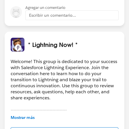
Agregar un comentario
Escribir un comentario...
* Lightning Now! *
Welcome! This group is dedicated to your success
with Salesforce Lightning Experience. Join the
conversation here to learn how to do your
transition to Lightning and blaze your trail to
continuous innovation. Use this group to review
resources, ask questions, help each other, and
share experiences.
---------------------------------------
This group is maintained and moderated by
Mostrar más
Salesforce employees. The content received in
this group falls under the official Forward-Looking