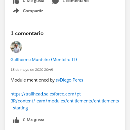
0 Me gusta
1 comentario
problema, pesquisei sobre o problema e
encontrei outros usuarios que reportou o
Compartir
Show menu
mesmo erro.
A
base
https://developer.salesforce.com/forums/?
1 comentario
id=9060G000000XeftQAC
fala exatamente
sobre o erro mas nao tem a solução, alguem
pode ajudar?
Guilherme Monteiro (Monteiro IT)
15 de mayo de 2020 20:49
Module mentioned by
@Diego Peres
:
https://trailhead.salesforce.com/pt-
BR/content/learn/modules/entitlements/entitlements
_starting
0 Me gusta