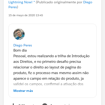
Lightning Now! *
(Publicado originalmente por
Diego
Peres
)
15 de mayo de 2020 13:45
Diego Peres
Bom dia
Pessoal, estou realizando a trilha de Introdução
aos Direitos, e no primeiro desafio precisa
relacionar o direito ao layout de pagina do
produto, fiz o processo mas mesmo assim não
aparece o campo em relação do produto, ja
validei os campos, confirmei a ativação dos
direitos, a criação do template para WEB
Mostrar más
SUPPORT e mesmo assim não funciona, fiz o
processo em outra ORG e ocorreu o mesmo