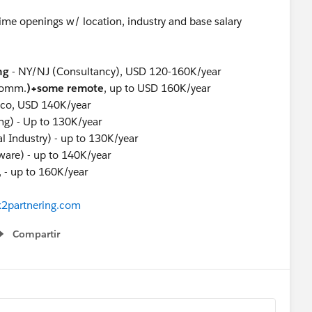
time openings w/ location, industry and base salary
ng
- NY/NJ (Consultancy), USD 120-160K/year
Comm.
)+some remote
, up to USD 160K/year
isco, USD 140K/year
ng) - Up to 130K/year
al Industry) - up to 130K/year
ware) - up to 140K/year
 - up to 160K/year
k2partnering.com
Compartir
Show menu