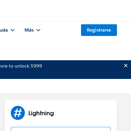
uda
Más
Registrarse
ore to unlock $999
Lightning