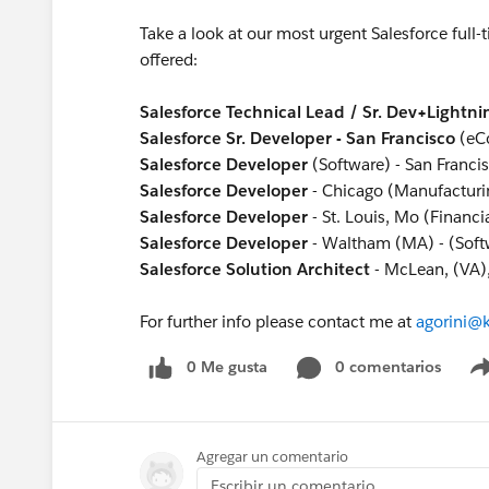
Take a look at our most urgent Salesforce full-
offered:
Salesforce Technical Lead / Sr. Dev+Lightni
Salesforce Sr. Developer - San Francisco
(e
Salesforce Developer
(Software) - San Franc
Salesforce Developer
- Chicago (Manufacturi
Salesforce Developer
- St. Louis, Mo (Financi
Salesforce Developer
- Waltham (MA) - (Soft
Salesforce Solution Architect
- McLean, (VA),
For further info please contact me at
agorini@
0 Me gusta
0 comentarios
Agregar un comentario
Escribir un comentario...