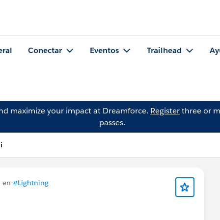
eral
Conectar
Eventos
Trailhead
Ay
and maximize your impact at Dreamforce.
Register
three or m
passes.
i
ó en
#Lightning