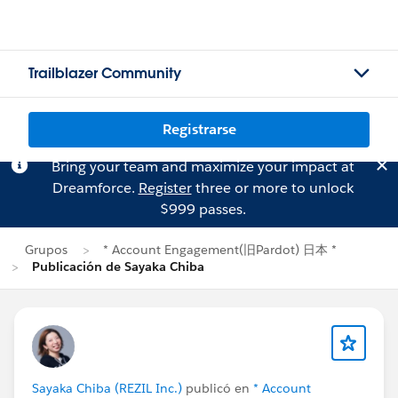
Trailblazer Community
Registrarse
Bring your team and maximize your impact at
Dreamforce.
Register
three or more to unlock
$999 passes.
Grupos
* Account Engagement(旧Pardot) 日本 *
Publicación de Sayaka Chiba
Sayaka Chiba (REZIL Inc.)
publicó en
* Account