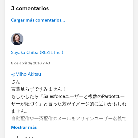
3 comentarios
Cargar más comentarios...
Sayaka Chiba (REZIL Inc.)
8 de abril de 2018 7:43
@Miho Akitsu
さん
言葉足らずですみません！
もしかしたら「Salesforceユーザーと複数のPardotユー
ザーが紐づく」と言った方がイメージ的に近いかもしれ
ません。
自動配信や一斉配信のメールをアサインユーザー名義で
配信するときに、「このテンプレだとこっちのドメイン
Mostrar más
で（メールBがあるユーザーはメールBで送信する）」