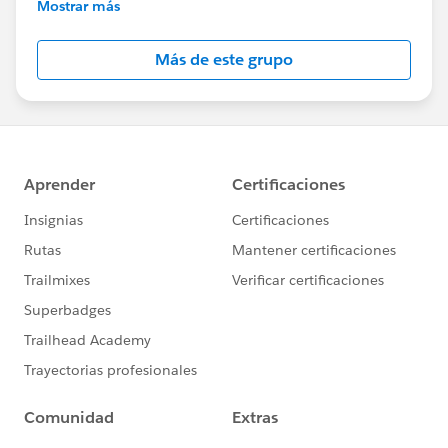
いただけます
Mostrar más
Account Engagement(旧Pardot)に関する総合コミ
Más de este grupo
ュニティとしてお役立てください！
https://www.salesforce.com/jp/products/pardot
/overview
***********************
このグループは株式会社セールスフォース・ジャパ
ンの社員によって管理、運営されています。
「Trailblazer Community オンライン行動規範」に
https://trailhead.salesforce.com/ja/trailblazerco
mmunity/code-of-conduct
このグループ内での発言はForward Looking
http://investor.salesforce.com/about-
us/investor/forward-looking-
statements/default.aspx
また本プログラムの利用規約も併せてご覧くださ