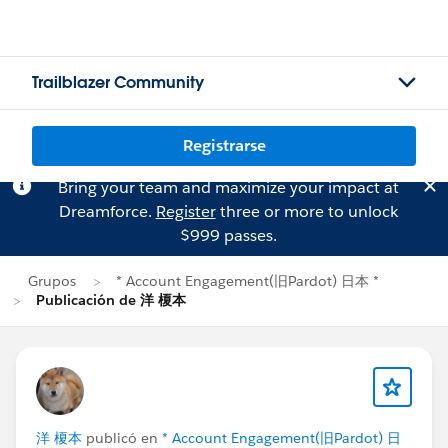
Trailblazer Community
Registrarse
Bring your team and maximize your impact at
Dreamforce.
Register
three or more to unlock
$999 passes.
Grupos
* Account Engagement(旧Pardot) 日本 *
Publicación de 洋 榎本
洋 榎本
publicó en
* Account Engagement(旧Pardot) 日