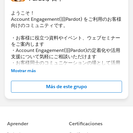
ようこそ！
Account Engagement(旧Pardot) をご利用のお客様
向けのコミュニティです。
・お客様に役立つ資料やイベント、ウェブセミナー
をご案内します
・Account Engagement(旧Pardot)の定着化や活用
支援について気軽にご相談いただけます
・お客様同士のコミュニケーションの場として活用
いただけます
Mostrar más
Account Engagement(旧Pardot)に関する総合コミ
Más de este grupo
ュニティとしてお役立てください！
https://www.salesforce.com/jp/products/pardot
/overview
***********************
このグループは株式会社セールスフォース・ジャパ
ンの社員によって管理、運営されています。