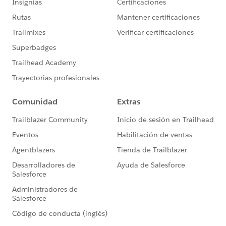
「Trailblazer Community オンライン行動規範」に
https://trailhead.salesforce.com/ja/trailblazerco
mmunity/code-of-conduct
このグループ内での発言はForward Looking
http://investor.salesforce.com/about-
us/investor/forward-looking-
statements/default.aspx
また本プログラムの利用規約も併せてご覧くださ
https://www.salesforce.com/jp/company/progra
m-agreement
※こちらでの回答はあくまで社員もしくは有識者の
「アドバイス」となります。正式な回答が必要な場
合はケース起票をお願いします。