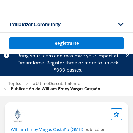
Trailblazer Community
Registrarse
Bring your team and maximize your impact at
Dreamforce.
Register
three or more to unlock
$999 passes.
Topics
#UltimoDescubrimiento
Publicación de William Erney Vargas Castaño
William Erney Vargas Castaño (GMH)
publicó en