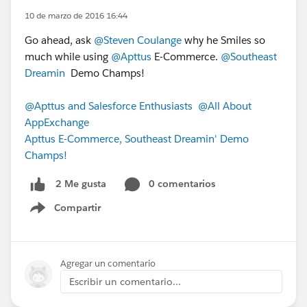
10 de marzo de 2016 16:44
Go ahead, ask
@Steven Coulange
why he Smiles so
much while using
@Apttus
E-Commerce.
@Southeast
Dreamin
Demo Champs!
@Apttus and Salesforce Enthusiasts
@All About
AppExchange
Apttus E-Commerce, Southeast Dreamin' Demo
Champs!
0 comentarios
2 Me gusta
Compartir
Show menu
Agregar un comentario
Escribir un comentario...