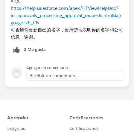
可以，
https://help.salesforce.com/apex/HTViewHelpDoc?
id=approvals_processing_approval_requests.htm&lan
guage=zh_CN
可否请你更新自己的名字，更清楚地表明你的名字和公司
信息，谢谢。
0 Me gusta
Agregar un comentario
Escribir un comentario...